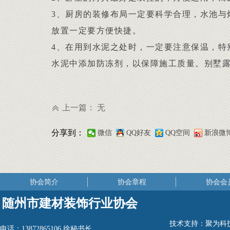
3、厨房的装修布局一定要科学合理，水池与
放置一定要方便快捷。
4、在用到水泥之处时，一定要注意保温，特
水泥中添加防冻剂，以保障施工质量。别墅
上一篇：
无
ꅁ
分享到：
微信
QQ好友
QQ空间
新浪微
协会简介
协会章程
协会会
随州市建材装饰行业协会
技术支持：
聚为科
电话：
13872865106 徐秘书长