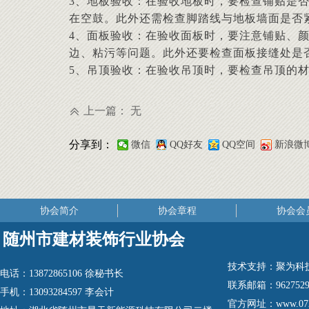
3、地板验收：在验收地板时，要检查铺贴是
在空鼓。此外还需检查脚踏线与地板墙面是否
4、面板验收：在验收面板时，要注意铺贴、
边、粘污等问题。此外还要检查面板接缝处是否
5、吊顶验收：在验收吊顶时，要检查吊顶的
上一篇：
无
ꅁ
分享到：
微信
QQ好友
QQ空间
新浪微
协会简介
协会章程
协会会
随州市建材装饰行业协会
技术支持：
聚为科
电话：
13872865106 徐秘书长
联系邮箱：
962752
手机：
13093284597 李会计
官方网址：
www.07